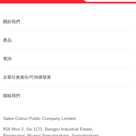
關於我們
產品
查詢
企業社會責任/可持續發展
聯絡我們
Salee Colour Public Company Limited
858 Moo 2, Soi 1C/1, Bangpu Industrial Estate,
Bangpumai, Muang Samutprakarn, Samutprakarn