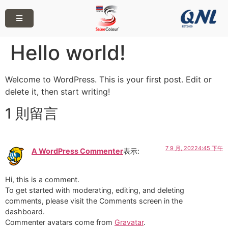
Hello world!
Welcome to WordPress. This is your first post. Edit or
delete it, then start writing!
1 則留言
7 9 月, 20224:45 下午
A WordPress Commenter
表示:
Hi, this is a comment.
To get started with moderating, editing, and deleting
comments, please visit the Comments screen in the
dashboard.
Commenter avatars come from
Gravatar
.