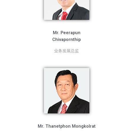
Mr. Peerapun
Chivapornthip
业务发展总监
Mr. Thanetphon Mongkolrat