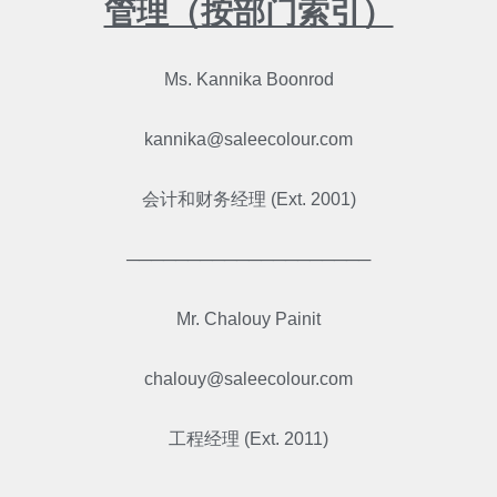
管理（按部门索引）
Ms. Kannika Boonrod
kannika@saleecolour.com
会计和财务经理 (Ext. 2001)
────────────────────
Mr. Chalouy Painit
chalouy@saleecolour.com
工程经理 (Ext. 2011)