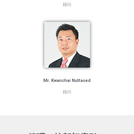
顾问
Mr. Kwanchai Nuttased
顾问