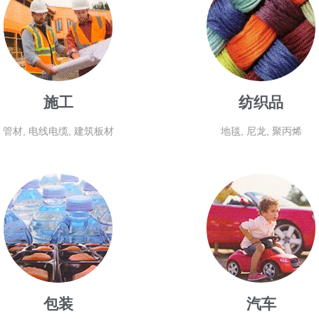
施工
纺织品
管材, 电线电缆, 建筑板材
地毯, 尼龙, 聚丙烯
包装
汽车