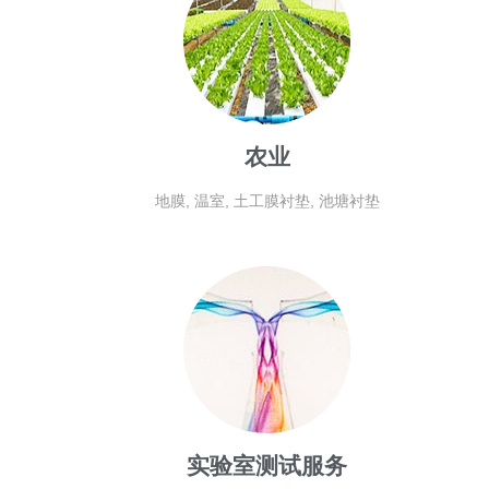
农业
地膜, 温室, 土工膜衬垫, 池塘衬垫
实验室测试服务