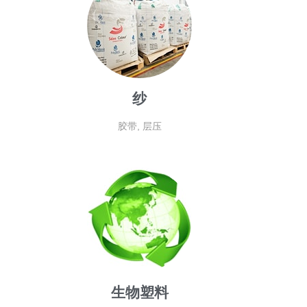
纱
胶带, 层压
生物塑料