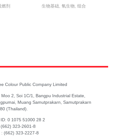
 阻燃剂
生物基础, 氧生物, 组合
ee Colour Public Company Limited
 Moo 2, Soi 1C/1, Bangpu Industrial Estate,
gpumai, Muang Samutprakarn, Samutprakarn
80 (Thailand).
 ID: 0 1075 51000 28 2
: (662) 323-2601-8
 : (662) 323-2227-8