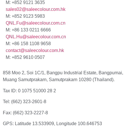
M: +852 9121 3635
sales02@saleecolour.com.hk
M: +852 9123 5983
QNL.Fu@saleecolour.com.cn
M: +86 133 0211 6666
QNL.Hu@saleecolour.com.cn
M: +86 158 1108 9658
contact@saleecolour.com.hk
M: +852 9610 0507
858 Moo 2, Soi 1C/1, Bangpu Industrial Estate, Bangpumai,
Muang Samutprakarn, Samutprakarn 10280 (Thailand).
Tax ID: 0 1075 51000 28 2
Tel: (662) 323-2601-8
Fax: (662) 323-2227-8
GPS: Latitude 13.533909, Longitude 100.646753