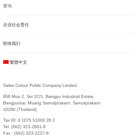
查询
企业社会责任
联络我们
繁體中文
Salee Colour Public Company Limited
858 Moo 2, Soi 1C/1, Bangpu Industrial Estate,
Bangpumai, Muang Samutprakarn, Samutprakarn
10280 (Thailand).
Tax ID: 0 1075 51000 28 2
Tel: (662) 323-2601-8
Fax : (662) 323-2227-8