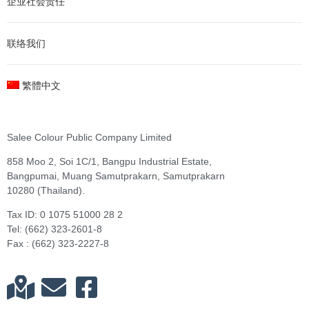
企业社会责任
联络我们
繁體中文
Salee Colour Public Company Limited
858 Moo 2, Soi 1C/1, Bangpu Industrial Estate,
Bangpumai, Muang Samutprakarn, Samutprakarn
10280 (Thailand).
Tax ID: 0 1075 51000 28 2
Tel: (662) 323-2601-8
Fax : (662) 323-2227-8