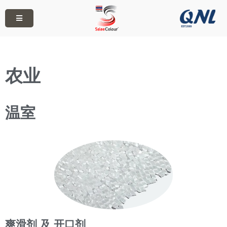
农业
温室
爽滑剂 及 开口剂