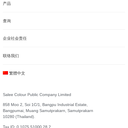
产品
查询
企业社会责任
联络我们
繁體中文
Salee Colour Public Company Limited
858 Moo 2, Soi 1C/1, Bangpu Industrial Estate,
Bangpumai, Muang Samutprakarn, Samutprakarn
10280 (Thailand).
Tax ID: 0 1075 51000 28 2