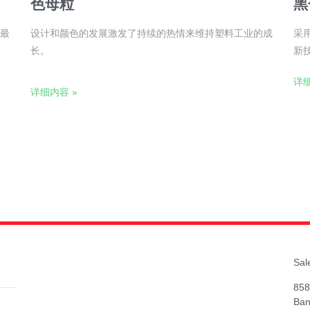
色母粒
黑
最
设计和颜色的发展激发了持续的热情来维持塑料工业的成
采
长。
新
详细
详细内容 »
Sal
858
Ban